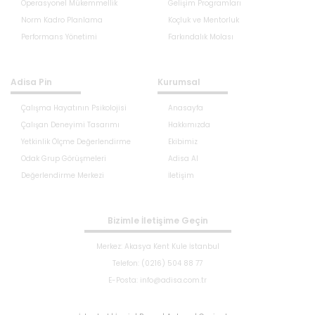
Operasyonel Mükemmellik
Gelişim Programları
Norm Kadro Planlama
Koçluk ve Mentorluk
Performans Yönetimi
Farkındalık Molası
Adisa Pin
Kurumsal
Çalışma Hayatının Psikolojisi
Anasayfa
Çalışan Deneyimi Tasarımı
Hakkımızda
Yetkinlik Ölçme Değerlendirme
Ekibimiz
Odak Grup Görüşmeleri
Adisa AI
Değerlendirme Merkezi
İletişim
Bizimle İletişime Geçin
Merkez: Akasya Kent Kule İstanbul
Telefon: (0216) 504 88 77
E-Posta: info@adisa.com.tr