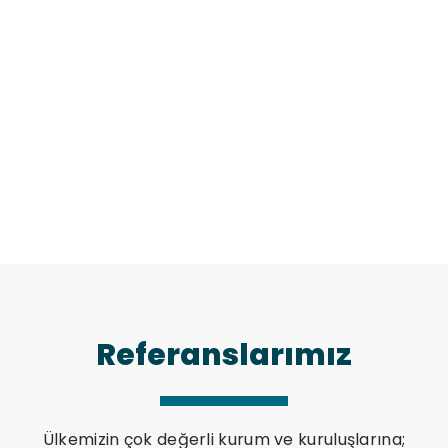
+
+
673
589
Kurumsal Firma
Proje
Referanslarımız
Ülkemizin çok değerli kurum ve kuruluşlarına;