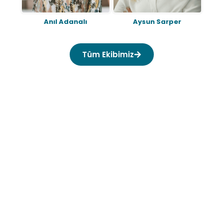
Anıl Adanalı
Aysun Sarper
A
Tüm Ekibimiz
+
+
5
16
Bölgede Faaliyet
Yıllık Tecrübe