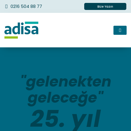
0216 504 88 77
Bize Yazın
"gelenekten
geleceğe"
25. yıl