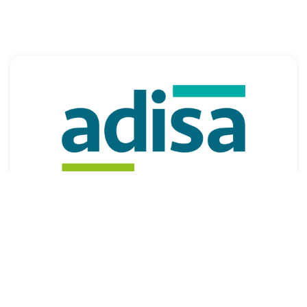
2001 yılında, müşterilerimizin ağırlıklı olarak
kurumsal gelişim ve eğitim ihtiyaçlarına
çözüm üretmek üzere “
gerçek gelişim ve
dönüşüm için
” yolculuğumuz başladı.